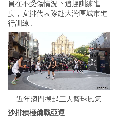
員在不受傷情況下追趕訓練進
度，安排代表隊赴大灣區城市進
行訓練。
近年澳門捲起三人籃球風氣
沙排積極備戰亞運