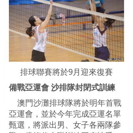
排球聯賽將於9月迎來復賽
備戰亞運會
沙排隊封閉式訓練
澳門沙灘排球隊將於明年首戰
亞運會，並於今年完成亞運名單
甄選，將派出男、女子各兩隊參