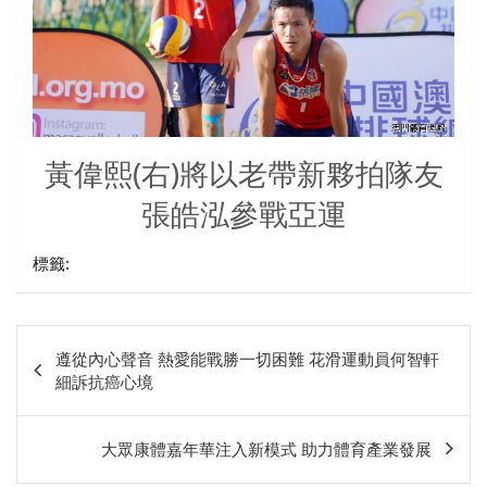
黃偉熙(右)將以老帶新夥拍隊友
張皓泓參戰亞運
標籤:
文
遵從內心聲音 熱愛能戰勝一切困難 花滑運動員何智軒
章
細訴抗癌心境
相
關
大眾康體嘉年華注入新模式 助力體育產業發展