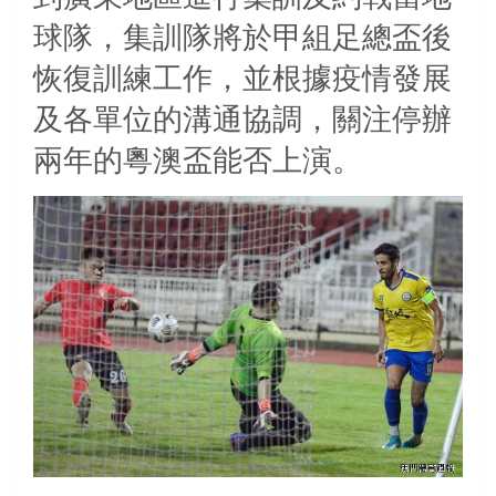
球隊，集訓隊將於甲組足總盃後
恢復訓練工作，並根據疫情發展
及各單位的溝通協調，關注停辦
兩年的粵澳盃能否上演。