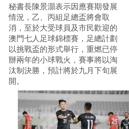
秘書長陳景灝表示因應賽期發展
情況，乙、丙組足總盃將會取
消，至於大受球員及市民歡迎的
澳門七人足球錦標賽，足總計劃
以挑戰盃的形式舉行，重燃已停
辦兩年的小球戰火，賽事將以淘
汰制決勝，預計將於九月下旬展
開。