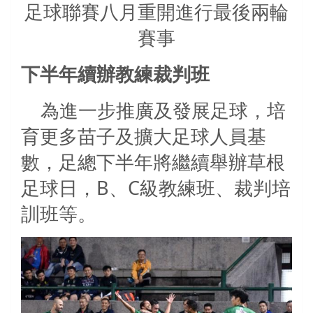
足球聯賽八月重開進行最後兩輪
賽事
下半年續辦教練裁判班
為進一步推廣及發展足球，培
育更多苗子及擴大足球人員基
數，足總下半年將繼續舉辦草根
足球日，
B
、
C
級教練班、裁判培
訓班等。