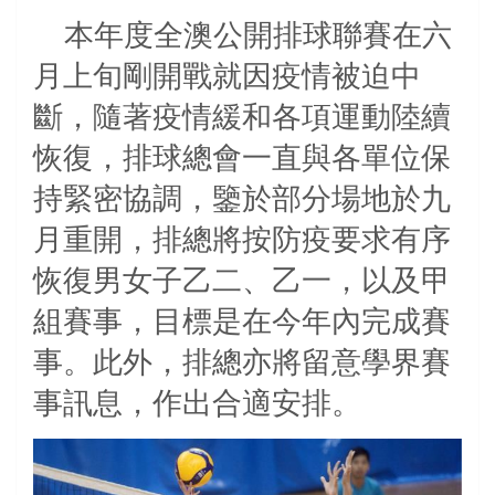
本年度全澳公開排球聯賽在六
月上旬剛開戰就因疫情被迫中
斷，隨著疫情緩和各項運動陸續
恢復，排球總會一直與各單位保
持緊密協調，鑒於部分場地於九
月重開，排總將按防疫要求有序
恢復男女子乙二、乙一，以及甲
組賽事，目標是在今年內完成賽
事。此外，排總亦將留意學界賽
事訊息，作出合適安排。