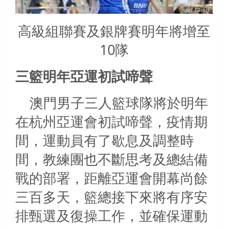
高級組聯賽及銀牌賽明年將增至
10隊
三籃明年亞運初試啼聲
澳門男子三人籃球隊將於明年
在杭州亞運會初試啼聲，疫情期
間，運動員有了歇息及調整時
間，教練團也不斷思考及總結備
戰的部署，距離亞運會開幕尚餘
三百多天，籃總接下來將有序安
排甄選及復操工作，並確保運動