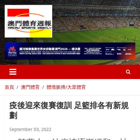
首頁
澳門體育
體壇脈搏/大眾體育
疫後迎來復賽復訓 足籃排各有新規
劃
September 03, 2022