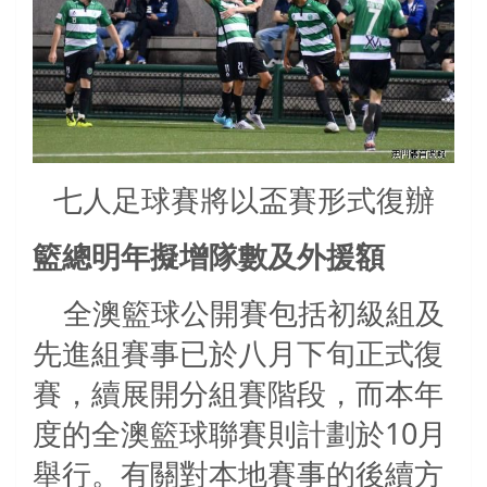
七人足球賽將以盃賽形式復辦
籃總明年擬增隊數及外援額
全澳籃球公開賽包括初級組及
先進組賽事已於八月下旬正式復
賽，續展開分組賽階段，而本年
度的全澳籃球聯賽則計劃於
10
月
舉行。有關對本地賽事的後續方