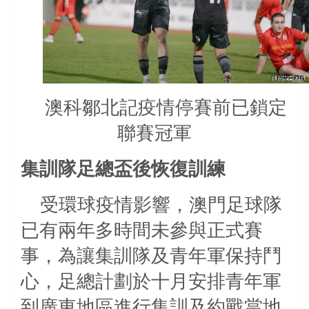
澳科鄒北記疫情停賽前已鎖定
聯賽冠軍
集訓隊足總盃後恢復訓練
受環球疫情影響，澳門足球隊
已有兩年多時間未參與正式賽
事，為讓集訓隊及青年軍保持鬥
心，足總計劃於十月安排青年軍
到廣東地區進行集訓及約戰當地