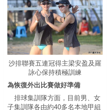
沙排聯賽五連冠得主梁安盈及羅
詠心保持積極訓練
為恢復外出比賽做好準備
排球集訓隊方面，目前男、女
子集訓隊各由約
40
多名本地甲組