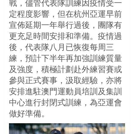
戰，儘管代表隊訓練因疫情受一
定程度影響，但在杭州亞運早前
宣佈延期一年舉行過後，團隊有
更充足時間安排和準備。疫情過
後，代表隊八月已恢復每周三
練，預計下半年再加強訓練質量
及強度，積極計劃赴外練習賽或
參與正式賽事，汲取經驗，亦將
安排進駐澳門運動員培訓及集訓
中心進行封閉式訓練，為亞運會
做好準備。