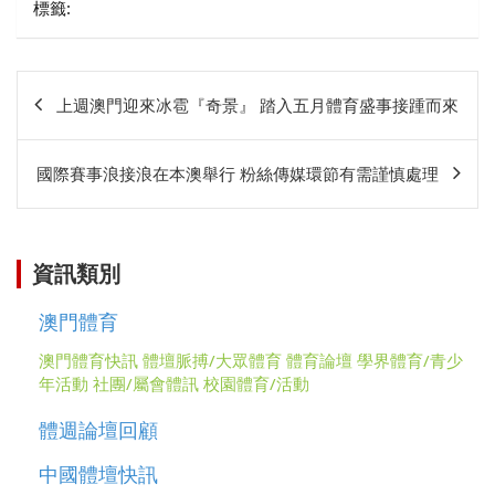
標籤:
文
上週澳門迎來冰雹『奇景』 踏入五月體育盛事接踵而來
章
相
國際賽事浪接浪在本澳舉行 粉絲傳媒環節有需謹慎處理
關
資訊類別
澳門體育
澳門體育快訊
體壇脈搏/大眾體育
體育論壇
學界體育/青少
年活動
社團/屬會體訊
校園體育/活動
體週論壇回顧
中國體壇快訊