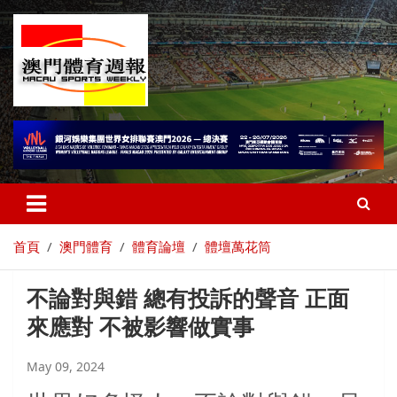
首頁
澳門體育
體育論壇
體壇萬花筒
不論對與錯 總有投訴的聲音 正面
來應對 不被影響做實事
May 09, 2024