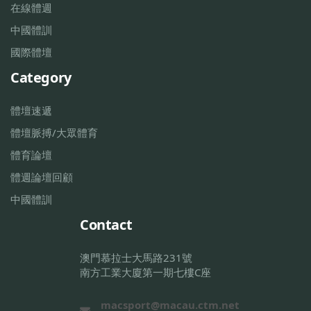
在線體週
中國體訓
國際體壇
Category
體壇速遞
體壇脈搏/大眾體育
體育論壇
體週論壇回顧
中國體訓
Contact
澳門慕拉士大馬路231號
南方工業大廈第一期七樓C座
macsport@macau.ctm.net