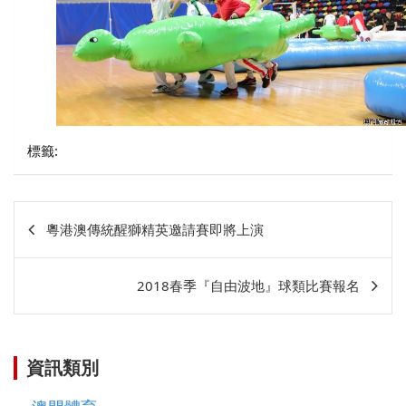
標籤:
文
粵港澳傳統醒獅精英邀請賽即將上演
章
相
2018春季『自由波地』球類比賽報名
關
資訊類別