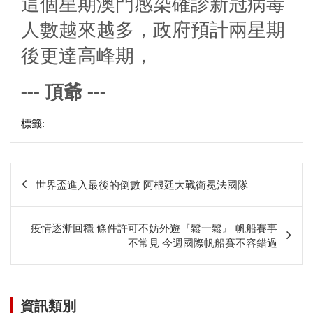
這個星期澳門感染確診新冠病毒
人數越來越多，政府預計兩星期
後更達高峰期，
---
頂爺
---
標籤:
文
世界盃進入最後的倒數 阿根廷大戰衛冕法國隊
章
相
疫情逐漸回穩 條件許可不妨外遊『鬆一鬆』 帆船賽事
關
不常見 今週國際帆船賽不容錯過
資訊類別