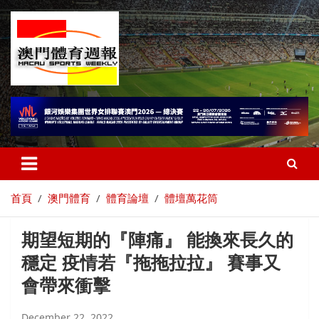
首頁
澳門體育
體育論壇
體壇萬花筒
期望短期的『陣痛』 能換來長久的
穩定 疫情若『拖拖拉拉』 賽事又
會帶來衝擊
December 22, 2022