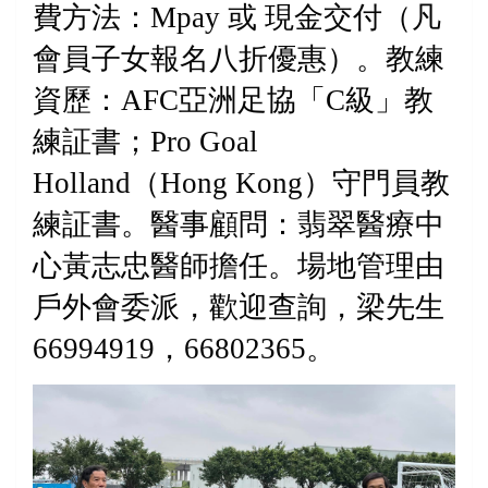
費方法：
Mpay
或
現金交付（凡
會員子女報名八折優惠）。教練
資歷：
AFC
亞洲足協「
C
級」教
練証書；
Pro Goal
Holland
（
Hong Kong
）守門員教
練証書。醫事顧問：翡翠醫療中
心黃志忠醫師擔任。場地管理由
戶外會委派，歡迎查詢，梁先生
66994919
，
66802365
。