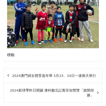
標籤:
文
2024澳門婦女體育嘉年華 3月23、24日一連兩天舉行
章
相
2024新球季昨日開鑼 澳科鄒北記賓菲加雙雙「旗開得
關
勝」