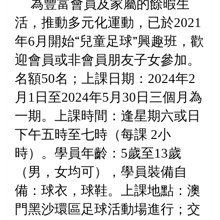
為豐富會員及家屬的餘暇生
活，推動多元化運動，已於
2021
年
6
月開始
“
兒童足球
”
興趣班，歡
迎會員或非會員朋友子女參加。
名額
50
名；上課日期：
2024
年
2
月
1
日至
2024
年
5
月
30
日三個月為
一期。上課時間：逢星期六或日
下午五時至七時（每課
2
小
時）。學員年齡：
5
歲至
13
歲
（男，女均可），學員裝備自
備：球衣，球鞋。上課地點：澳
門黑沙環區足球活動場進行；交