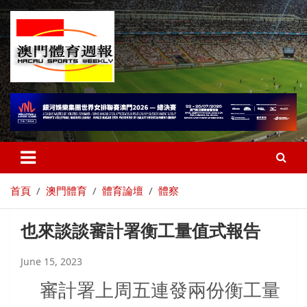
首頁
澳門體育
體育論壇
體察
也來談談審計署衡工量值式報告
June 15, 2023
審計署上周五連發兩份衡工量