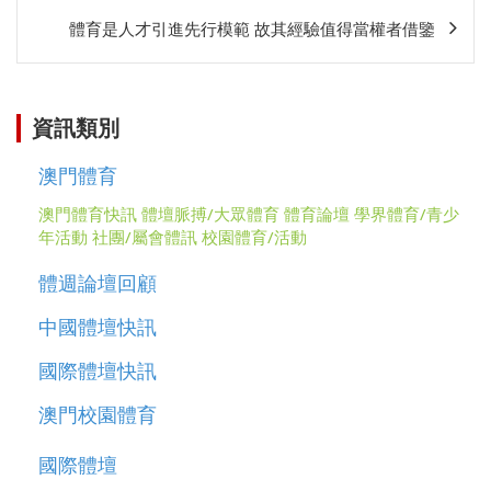
相
體育是人才引進先行模範 故其經驗值得當權者借鑒
關
資訊類別
澳門體育
澳門體育快訊
體壇脈搏/大眾體育
體育論壇
學界體育/青少
年活動
社團/屬會體訊
校園體育/活動
體週論壇回顧
中國體壇快訊
國際體壇快訊
澳門校園體育
國際體壇