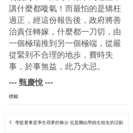
講什麼都嘥氣！而最怕的是矯枉
過正，經這份報告後，政府將善
治責任轉嫁，什麼都一刀切，由
一個極瑞推到另一個極端，從嚴
從緊到不合理的地歩，費時失
事，於事無益，此乃大
忌
。
---
---
甄慶悅
標籤:
文
學籃賽事是學生尋夢的舞台 也是團結學師生校友的活動
章