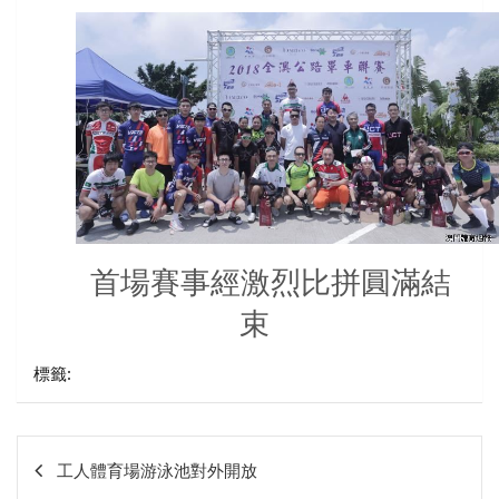
首場賽事經激烈比拼圓滿結
束
標籤:
文
工人體育場游泳池對外開放
章