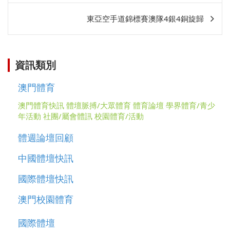
相
東亞空手道錦標賽澳隊4銀4銅旋歸
關
資訊類別
澳門體育
澳門體育快訊
體壇脈搏/大眾體育
體育論壇
學界體育/青少
年活動
社團/屬會體訊
校園體育/活動
體週論壇回顧
中國體壇快訊
國際體壇快訊
澳門校園體育
國際體壇