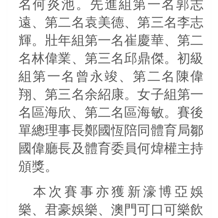
名何炎池。先進組第一名郭志
遠、第二名袁美德、第三名李志
輝。壯年組第一名崔慶華、第二
名林偉業、第三名邱鼎傑。初級
組第一名曾永竣、第二名陳偉
翔、第三名余紹康。女子組第一
名區海欣、第二名區海敏。賽後
單總理事長鄭國恆陪同體育局鄒
國偉廳長及體育委員何煒權主持
頒獎。
本次賽事亦獲新濠博亞娛
樂、君豪娛樂、澳門可口可樂飲