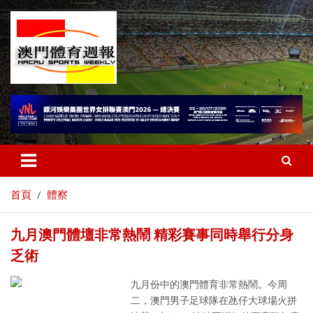
首頁
體察
九月澳門體壇非常熱鬧 精彩賽事同時舉行分身
乏術
九月份中的澳門體育非常熱鬧。今周
二，澳門男子足球隊在氹仔大球場火拼