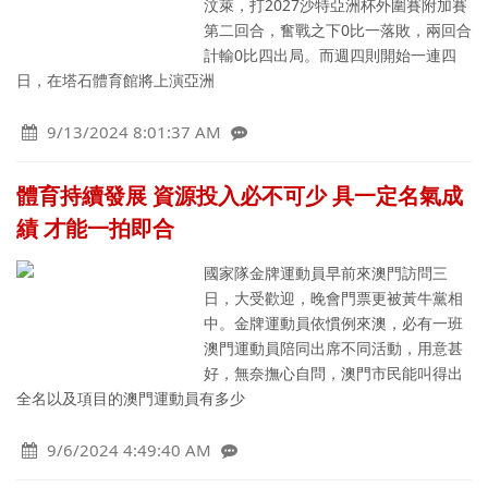
汶萊，打2027沙特亞洲杯外圍賽附加賽
第二回合，奮戰之下0比一落敗，兩回合
計輸0比四出局。而週四則開始一連四
日，在塔石體育館將上演亞洲
9/13/2024 8:01:37 AM
體育持續發展 資源投入必不可少 具一定名氣成
績 才能一拍即合
國家隊金牌運動員早前來澳門訪問三
日，大受歡迎，晚會門票更被黃牛黨相
中。金牌運動員依慣例來澳，必有一班
澳門運動員陪同出席不同活動，用意甚
好，無奈撫心自問，澳門市民能叫得出
全名以及項目的澳門運動員有多少
9/6/2024 4:49:40 AM