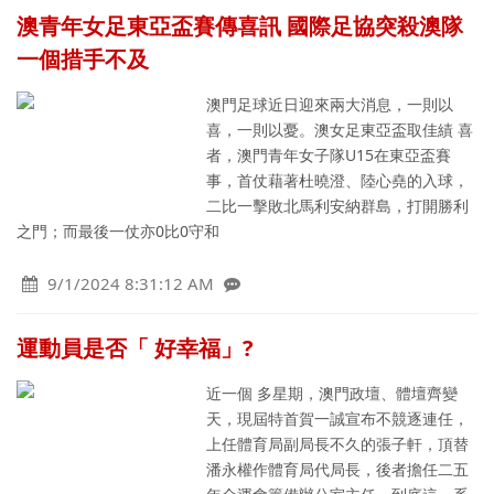
澳青年女足東亞盃賽傳喜訊 國際足協突殺澳隊
一個措手不及
澳門足球近日迎來兩大消息，一則以
喜，一則以憂。澳女足東亞盃取佳績 喜
者，澳門青年女子隊U15在東亞盃賽
事，首仗藉著杜曉澄、陸心堯的入球，
二比一擊敗北馬利安納群島，打開勝利
之門；而最後一仗亦0比0守和
9/1/2024 8:31:12 AM
運動員是否「 好幸福」?
近一個 多星期，澳門政壇、體壇齊變
天，現屆特首賀一誠宣布不競逐連任，
上任體育局副局長不久的張子軒，頂替
潘永權作體育局代局長，後者擔任二五