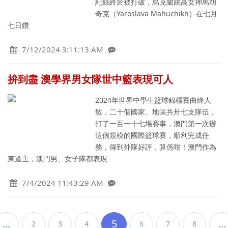
紀錄終於被打破，烏克蘭跳高女神馬胡
奇克（Yaroslava Mahuchikh）在七月
七日鑽
7/12/2024 3:11:13 AM
拚到盡 澳學界男女隊世中籃表現可人
2024年世界中學生籃球錦標賽曲終人
散，二十個國家、地區共卅七支隊伍，
打了一百一十七場賽事，澳門第一次辦
這個規模的國際籃球賽，順利完成任
務，得到外隊好評，算係咁！澳門作為
東道主，澳門男、女子隊都表現
7/4/2024 11:43:29 AM
...
5
...
2
3
4
6
7
8