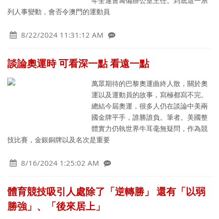
年全運會籌備辦公室主任。到底這一系
列人事變動，會否令澳門的運動員
8/22/2024 11:31:12 AM
談論奧運時 可看深一點 看遠一點
萬眾期待的巴黎奧運曲終人散，關於奧
運以及運動員的故事，寫極都寫不完。
總結今屆奧運，很多人仍在談論中美兩
國金牌平手，誰勝誰負。筆者。美國整
體實力仍執世界牛耳毫無疑問，作為競
技比賽，金銀銅牌以及名次是重要
8/16/2024 1:25:02 AM
體育競技吸引人處除了「逆轉勝」 還有「以弱
勝強」、「後來居上」