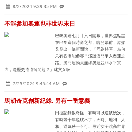
8/2/2024 9:39:35 PM
不能參加奧運也非世界末日
巴黎奧運七月廿六日開幕，世界焦點盡
在巴黎這個時尚之都。臨開幕前，港媒
又發出一條新聞說，「同為特區，為何
只有香港能參賽？淺談澳門爭入奧運之
路。澳門運動員無緣奧運並非水平實
力，是歷史遺遺留問題？」此文又喚
7/25/2024 9:45:44 AM
馬胡奇克創新紀錄. 另有一番意義
田徑記錄很奇怪，有時可以連破幾次，
有時幾十年也破不了，天時、地利、人
和、運氣缺一不可。最近女子跳高世界