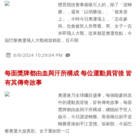
體育競技賽事最吸引人的，除了「逆轉
勝」，還有「以弱勝強」、「後來居
上」，今時今日奧運場上，「志在參
與」也會被世人所尊重。男、女子一百
米即飛人大戰，從來都是奧運焦點，今
屆巴黎奧運飛人大戰相當精彩，且不限
8/8/2024 10:29:04 PM
每面獎牌都由血與汗所構成 每位運動員背後 皆
有其傳奇故事
奧運會乃全球矚目盛事，每個能參與其
中的運動員背後，皆有傳奇故事，每面
獎牌都由血與汗所構成，總能給予世人
啟示，今日講逆轉勝。香港兩位劍手逆
轉勝香港劍手江旻憓、張家朗，今屆巴
黎奧運大放異彩。女子重劍世一江