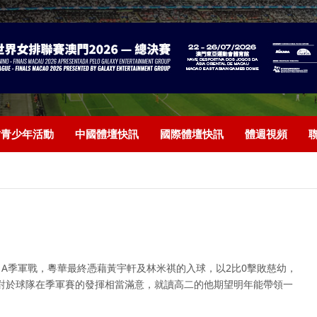
/青少年活動
中國體壇快訊
國際體壇快訊
體週視頻
A季軍戰，粵華最終憑藉黃宇軒及林米祺的入球，以2比0擊敗慈幼，
對於球隊在季軍賽的發揮相當滿意，就讀高二的他期望明年能帶領一