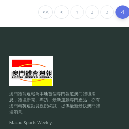
<<
<
4
1
2
3
澳門體育週報為本地首個專門報道澳门體壇消
息，體壇新聞、專訪、最新運動專門產品，亦有
澳門精英運動員親撰網誌，提供最新最快澳門體
壇消息.
Macau Sports Weekly.