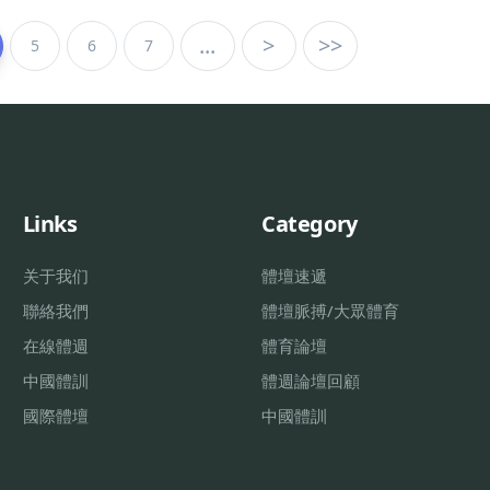
...
>
>>
5
6
7
Links
Category
关于我们
體壇速遞
聯絡我們
體壇脈搏/大眾體育
在線體週
體育論壇
中國體訓
體週論壇回顧
國際體壇
中國體訓