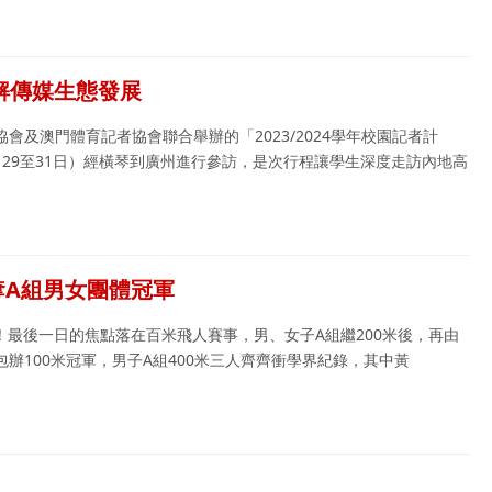
解傳媒生態發展
會及澳門體育記者協會聯合舉辦的「2023/2024學年校園記者計
29至31日）經橫琴到廣州進行參訪，是次行程讓學生深度走訪內地高
分奪A組男女團體冠軍
煞科！最後一日的焦點落在百米飛人賽事，男、女子A組繼200米後，再由
辦100米冠軍，男子A組400米三人齊齊衝學界紀錄，其中黃