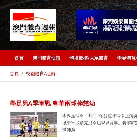
首頁
澳門體育快訊
體壇脈搏/大眾體育
學界體育
首頁
校園體育/活動
學足男A季軍戰 粵華兩球挫慈幼
學界足球今（1日）午於蓮峰球場上演男
以季軍成績完成今屆學界賽事。黃宇軒
班師弟