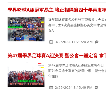
學界籃球A組冠軍易主 培正相隔逾四十年再度稱
近年籃球賽事各校列強百花齊放，今屆
賽中，女A決賽嘉諾撒聖心英文中學全場
女A
3/2/2024 11:21:20 AM
第47屆學界足球賽A組決賽 聖公會一錘定音 
第47屆學界足球賽A組終極冠軍戰今日
面對今屆捲土重來的培華中學，聖公會
守住四
2/25/2024 3:15:49 PM