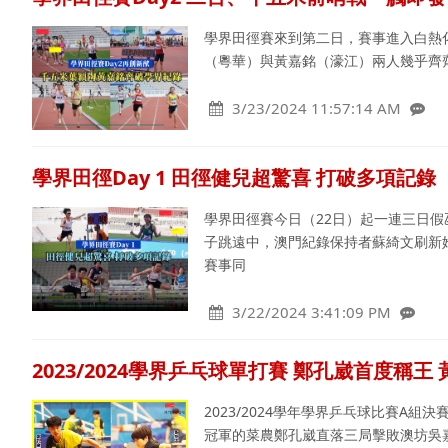
學界田徑賽來到第二日，賽事進入白熱化階
（粵華）與黃嘉銘（濠江）兩人幾乎齊齊
3/23/2024 11:57:14 AM
學界田徑Day 1 田徑健兒超驚喜 打破多項記錄
學界田徑賽今日（22日）起一連三日
子跳遠中，澳門紀錄保持者蘇綺文刷新她
賽事同
3/22/2024 3:41:09 PM
2023/2024學界乒乓球單打賽 鄭孔崴首度稱
2023/2024學年學界乒乓球比賽A
冠軍的菜農鄭孔崴直落三局擊敗澳坊吳