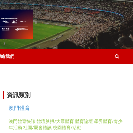
聯絡我們
資訊類別
澳門體育
澳門體育快訊
體壇脈搏/大眾體育
體育論壇
學界體育/青少
年活動
社團/屬會體訊
校園體育/活動