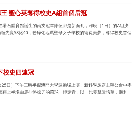
王 聖心英奪得校史A組首個后冠
在塔石體育館誕生的兩支冠軍隊伍都是新面孔，昨晚（1日）的A組決
領先贏58比40，粉碎化地瑪聖母女子學校的衛冕美夢，奪得校史首個
拿下校史四連冠
（25日）下午三時半假澳門大學運動場上演，新科學足霸主聖公會中學
憑藉上半場由馬些路操刀的罰球一錘定音，以一比零擊敗培華，順利