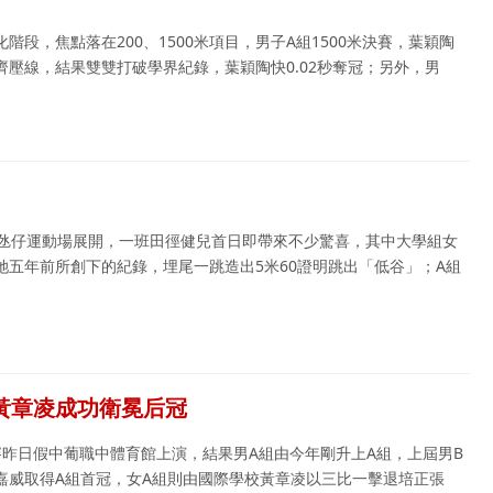
段，焦點落在200、1500米項目，男子A組1500米決賽，葉穎陶
壓線，結果雙雙打破學界紀錄，葉穎陶快0.02秒奪冠；另外，男
假氹仔運動場展開，一班田徑健兒首日即帶來不少驚喜，其中大學組女
五年前所創下的紀錄，埋尾一跳造出5米60證明跳出「低谷」；A組
王 黃章凌成功衛冕后冠
組決賽昨日假中葡職中體育館上演，結果男A組由今年剛升上A組，上屆男B
嘉威取得A組首冠，女A組則由國際學校黃章凌以三比一擊退培正張