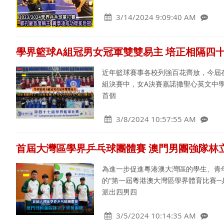
3/14/2024 9:09:40 AM
學界籃球A組冠男女冠軍雙雙易主 培正相隔四
近年籃球賽事各校列強百花齊放，今屆
組決賽中，女A決賽嘉諾撒聖心英文中學
首個
3/8/2024 10:57:55 AM
首屆大灣區學界乒乓球團體賽 澳門男團強隊林
為進一步促進粵港澳大灣區的學生、青
的“第一屆粵港澳大灣區學界體育比賽─
派出四男四
3/5/2024 10:14:35 AM