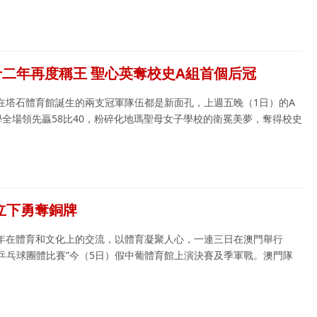
十二年再度稱王 聖心英奪校史A組首個后冠
在塔石體育館誕生的兩支冠軍隊伍都是新面孔，上週五晚（1日）的A
全場領先贏58比40，粉碎化地瑪聖母女子學校的衛冕美夢，奪得校史
立下勇奪銅牌
年在體育和文化上的交流，以體育凝聚人心，一連三日在澳門舉行
乒乓球團體比賽”今（5日）假中葡體育館上演決賽及季軍戰。澳門隊