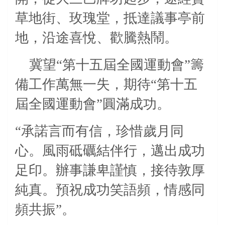
草地街、玫瑰堂，抵達議事亭前
地，沿途喜悅、歡騰熱鬧。
冀望
“第十五屆全國運動會
”籌
備工作萬無一失，期待“第十五
屆全國運動會”圓滿成功。
“承諾言而有信，珍惜歲月同
心。風雨砥礪結伴行，邁出成功
足印。辦事謙卑謹慎，接待敦厚
純真。預祝成功笑語頻，情感同
頻共振”。