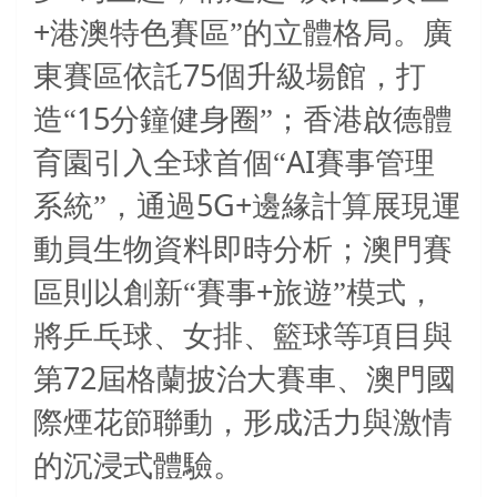
+
港澳特色賽區”的立體格局。廣
75
東賽區依託
個升級場館，打
15
造“
分鐘健身圈”；香港啟德體
AI
育園引入全球首個“
賽事管理
5G+
系統”，通過
邊緣計算展現運
動員生物資料即時分析；澳門賽
+
區則以創新“賽事
旅遊”模式，
將乒乓球、女排、籃球等項目與
72
第
屆格蘭披治大賽車、澳門國
際煙花節聯動，形成活力與激情
的沉浸式體驗。