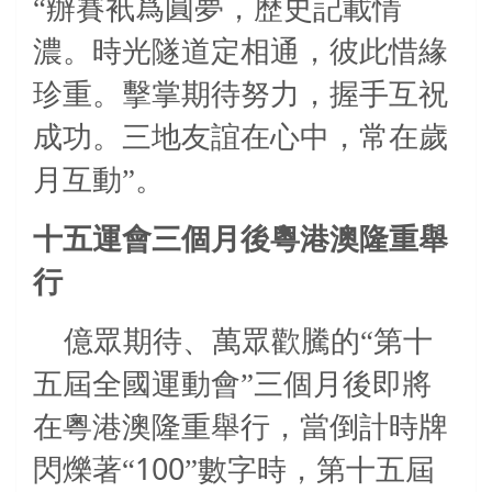
“辦賽衹爲圓夢，歷史記載情
濃。時光隧道定相通，彼此惜緣
珍重。擊掌期待努力，握手互祝
成功。
三地友誼在心中，常在歲
月互動
”。
十五運會三個月後粵港澳隆重舉
行
億眾
期待、萬眾歡騰的“第十
五屆全國運動會
”三個月後即將
在粵港澳隆重舉行，當倒計時牌
100
閃爍著“
”數字時，第十五屆