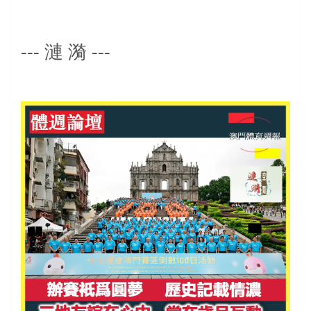
---
---
漣
漪