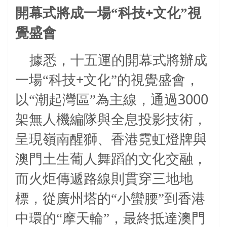
+
開幕式將成一場“科技
文化”視
覺盛會
據悉，十五運的開幕式將辦成
+
一場“科技
文化”的視覺盛會，
3000
以“潮起灣區”為主線，通過
架無人機編隊與全息投影技術，
呈現嶺南醒獅、香港霓虹燈牌與
澳門土生葡人舞蹈的文化交融，
而火炬傳遞路線則貫穿三地地
標，從廣州塔的“小蠻腰”到香港
中環的“摩天輪”，最終抵達澳門