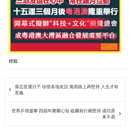
標籤:
文
毋忘世運日子 珍惜各地友誼 風雨路上再堅持 人生才有
章
意義
相
關
世界乒壇盛事 四屆年榮耀心知 砥礪前行賴堅持 成功原
來不易