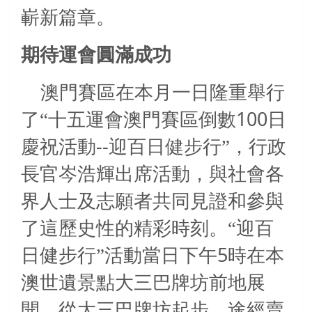
嶄新篇章。
期待運會圓滿成功
澳門賽區在本月一日隆重舉行
100
了“十五運會澳門賽區倒數
日
--
慶祝活動
迎百日健步行”，行政
長官岑浩輝出席活動，與社會各
界人士及志願者共同見證和參與
了這歷史性的精彩時刻。“迎百
5
日健步行”活動當日下午
時在本
澳世遺景點大三巴牌坊前地展
開，從大三巴牌坊起步，途經賣