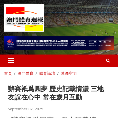
首頁
澳門體育
體育論壇
連漪空間
辦賽衹爲圓夢 歷史記載情濃 三地
友誼在心中 常在歲月互動
September 02, 2025