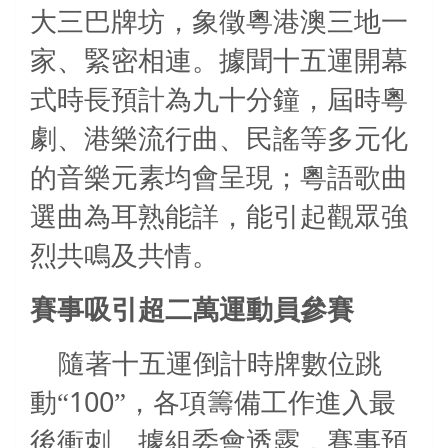
大三巴牌坊，象徵粵港澳三地一
家、緊密相連。據聞十五運開幕
式時長預計為九十分鐘，屆時粵
劇、港樂流行曲、民謠等多元化
的音樂元素均會呈現；粵語歌曲
選曲為耳熟能詳，能引起觀眾強
烈共鳴及共情。
賽事吸引超二萬運動員參賽
隨著十五運倒計時牌數位跳
100
動“
”，各項籌備工作進入最
後衝刺。據組委會透露，賽事預