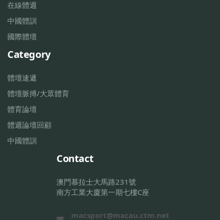
在線體週
中國體訓
國際體壇
Category
體壇速遞
體壇脈搏/大眾體育
體育論壇
體週論壇回顧
中國體訓
Contact
澳門慕拉士大馬路231號
南方工業大廈第一期七樓C座
macsport@macau.ctm.net