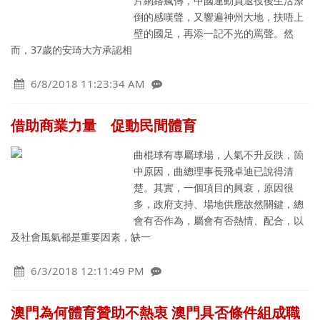
片網絡瘋傳，中國運動員退役後生活潦
倒的感嘆聲，又響遍神州大地，扶唔上
壁的國足，再添一記不光的罵聲。然
而，37歲的安琦大方承認相
6/8/2018 11:23:34 AM
借助商業力量 促動民間體育
曲棍球有專屬球場，人氣不升反跌，箇
中原因，曲總理事長飛卓迪已說得清
楚。其實，一個項目的興衰，原因很
多，政府支持、場地供應故然關鍵，總
會有否作為，屬會有否熱情、配合，以
及社會風氣都是重要因素，缺一
6/3/2018 12:11:49 PM
澳門為何體育贊助不熱衷 澳門具否條件組成職