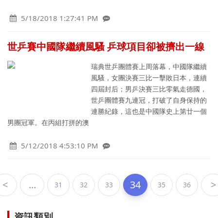
5/18/2018 1:27:41 PM
世乒賽中國隊繼續風騷 乒球項目卻被擠出一線
瑞典世乒團體賽上周落幕，中國隊繼續
風騷，女團決賽三比一擊敗日本，連續
四屆封后；男乒決賽三比零氣走德國，
世乒團體賽九連冠，打破了自身保持的
連勝紀錄，這也是中國隊史上第廿一個
男團冠軍。在丙組打拼的澳
5/12/2018 4:53:10 PM
<
...
34
>
31
32
33
35
36
資訊類別