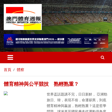
首頁
體察
體育精神與公平競技 熟輕熟重？
世界盃話題講不完，日日新鮮， 亞洲勁
旅日、韓，表現不俗，命運卻異，到底
體育精神與贏波，熟輕熟重？這是哲學
問題，球迷甚至國民應多從運動員角度