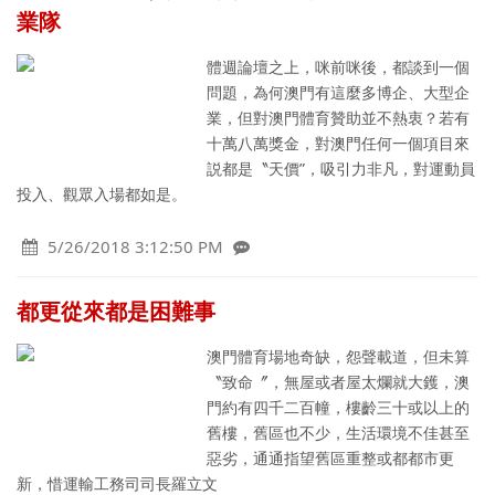
業隊
體週論壇之上，咪前咪後，都談到一個
問題，為何澳門有這麼多博企、大型企
業，但對澳門體育贊助並不熱衷？若有
十萬八萬獎金，對澳門任何一個項目來
説都是〝天價”，吸引力非凡，對運動員
投入、觀眾入場都如是。
5/26/2018 3:12:50 PM
都更從來都是困難事
澳門體育場地奇缺，怨聲載道，但未算
〝致命〞，無屋或者屋太爛就大鑊，澳
門約有四千二百幢，樓齡三十或以上的
舊樓，舊區也不少，生活環境不佳甚至
惡劣，通通指望舊區重整或都都市更
新，惜運輸工務司司長羅立文