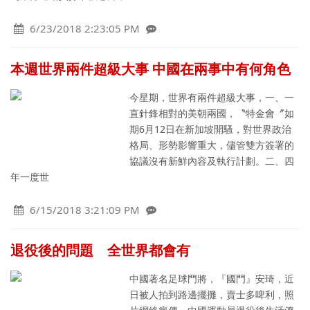
6/23/2018 2:23:05 PM
本週世界兩件超級大事 中國在兩事中有何角色
今星期，世界有兩件超級大事，一、一
直針鋒相對的美朝兩國，〝特金會〞如
期6月12日在新加坡開騷，對世界政治
格局、形勢影響重大，儘管雙方簽署的
協議沒有新鮮內容及執行計劃。二、四
年一度世
6/15/2018 3:21:09 PM
退役後的問題 全世界都會有
中國著名足球門將，『國門』安琦，近
日被人拍到路邊擺攤，賣士多啤利，照