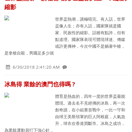
縮影
世界盃熱潮，講極唔完。有人話，世界
盃像人生；亦有人話，國家隊就是國
家、民族性的縮影。話雖有點誇，但有
點道理。國家隊表現可體現球迷、傳媒
或許更傳神，今次中國不是躺著中槍，
是拿槍自殺，男國足多少就
6/30/2018 2:41:20 AM
冰島得 業餘的澳門也得嗎 ?
體育是熱血的，四年一度的世界盃最能
體現。過去名不見經傳的冰島，再一次
創奇蹟，在小組賽首戰中，一比一守和
由球王美斯領軍的巨人阿根庭，人氣急
升，球衣在香港買斷市。冰島之成功，
為業餘運動員打下強心針，