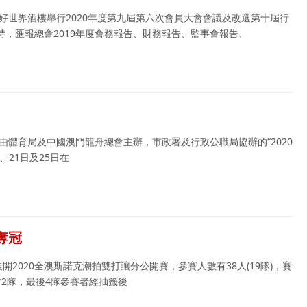
假好世界酒樓舉行2020年度第九屆第六次會員大會會議及改選第十屆行
，匯報總會2019年度會務報告、財務報告、監事會報告、
由體育局及中國澳門龍舟總會主辦，市政署及行政公職局協辦的“2020
、21日及25日在
奪冠
開2020全澳斯諾克潮拍雙打讓分公開賽，參賽人數有38人(19隊)，賽
2隊，最後4隊參賽者經抽籤後