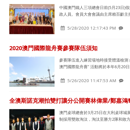
中國澳門鐵人三項總會日前(5月23日)
政人員。會員大會會議由主席賴百齡主持
5/28/2020 12:17:43 PM
2020澳門國際龍舟賽參賽隊伍須知
參賽隊伍進入練習場地時接受體溫檢測 
澳門國際龍舟賽” 活動將於本年6月20日
5/26/2020 11:47:53 AM
全澳斯諾克潮拍雙打讓分公開賽林偉業/鄭嘉鴻
澳門桌球總會於3月25日在大利桌球城展
制採用雙敗淘汰，淘汰至勝方2隊和敗方