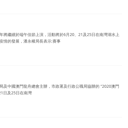
”今年將繼續於端午佳節上演，活動將於6月20、21及25日在南灣湖水上
疫情的發展，潘永權局長表示:賽事
局及中國澳門龍舟總會主辦，市政署及行政公職局協辦的 “2020澳門
21日及25日在南灣