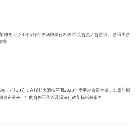
總會5月23日假好世界酒樓舉行2020年度會員大會會議。 會議由會
舉辦
三)晚上7時30分，在聯邦大酒樓召開2020年度平常會員大會，出席的屬
結總會在過去一年的會務工作以及議決行政架構補缺事宜