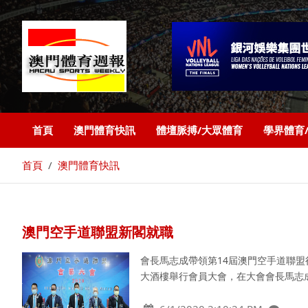
首頁
澳門體育快訊
體壇脈搏/大眾體育
學界體育
首頁
澳門體育快訊
澳門空手道聯盟新閣就職
會長馬志成帶領第14屆澳門空手道聯盟
大酒樓舉行會員大會，在大會會長馬志