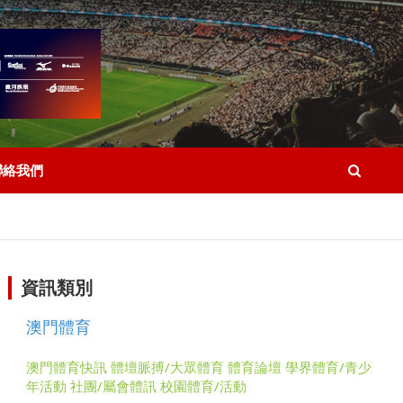
聯絡我們
資訊類別
澳門體育
澳門體育快訊
體壇脈搏/大眾體育
體育論壇
學界體育/青少
年活動
社團/屬會體訊
校園體育/活動