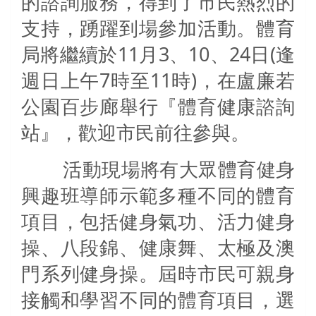
的諮詢服務，得到了市民熱烈的
支持，踴躍到場參加活動。體育
局將繼續於
11
月
3
、
10
、
24
日
(
逢
週日上午
7
時至
11
時
)
，在盧廉若
公園百步廊舉行『體育健康諮詢
站』，歡迎市民前往參與。
活動現場將有大眾體育健身
興趣班導師示範多種不同的體育
項目，包括健身氣功、活力健身
操、八段錦、健康舞、太極及澳
門系列健身操。屆時市民可親身
接觸和學習不同的體育項目，選