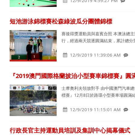
12/9/2019 4:59:27 PM
短池游泳錦標賽松森綠波瓜分團體錦標
賽後得獎運動員與嘉賓合照 本澳泳總主
行，經過兩天競逐圓滿結束，累計總分
12/9/2019 11:39:06 AM
『2019澳門國際格蘭披治小型賽車錦標賽』圓
士摩奧利夫領放對手 由中國澳門汽車總
標賽』12月8日於路環小型賽車場圓滿
12/9/2019 11:15:01 AM
行政長官主持運動員培訓及集訓中心揭幕儀式