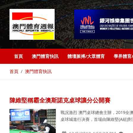
首頁
澳門體育快訊
體壇脈搏/大眾體育
學界體育
首頁
澳門體育快訊
陳維堅稱霸全澳斯諾克桌球讓分公開賽
戰况激烈 澳門桌球總會主辦，2019
桌球城進行决賽，首場由陳維堅(A組)對