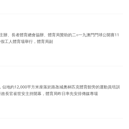
主辦、長者體育總會協辦、體育局贊助的二○一九澳門門球公開賽11
時假工人體育場舉行，體育局副
，佔地約12,000平方米座落於路氹城奧林匹克體育館旁的運動員培訓
由行政長官崔世安主持開幕，體育局昨日率先安排傳媒專場