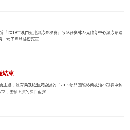
辦『2019年澳門短池游泳錦標賽』假氹仔奧林匹克體育中心游泳館進
男、女子團體錦標冠軍
滿結束
會主辦，體育局及旅遊局協辦的『2019澳門國際格蘭披治小型賽車錦
結束，壓軸上演的澳門盃賽