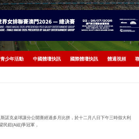
/青少年活動
中國體壇快訊
國際體壇快訊
體週視頻
全澳斯諾克桌球讓分公開賽經過多月比拼，於十二月八日下午三時假大利
梁民鎧(A組)爭冠軍，