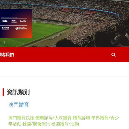
聯絡我們
資訊類別
澳門體育
澳門體育快訊
體壇脈搏/大眾體育
體育論壇
學界體育/青少
年活動
社團/屬會體訊
校園體育/活動