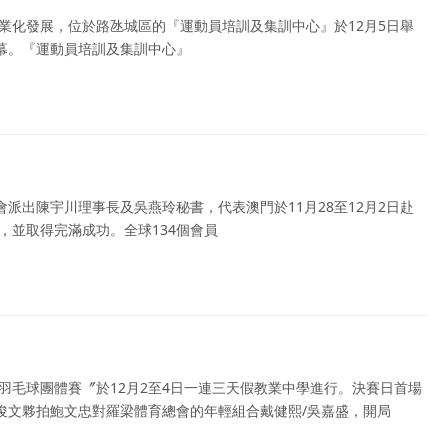
業化發展，位於路氹城區的『運動員培訓及集訓中心』於12月5日舉
幕。『運動員培訓及集訓中心』
派出陳宇川理事長及吳燕玲秘書，代表澳門於11月28至12月2日赴
，並取得完滿成功。全球134個會員
澳羽毛球團體賽〞於12月2至4日一連三天假教業中學進行。決賽日首場
俊文夥拍鮑文忠對羅梁體育總會的年輕組合戴健熙/吳嘉盛，開局