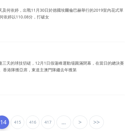
及何依婷，出戰11月30日於德國埃爾倫巴赫舉行的2019室內花式單
依婷以110.08分，打破女
連三天的球技切磋，12月1日假蓮峰運動場圓滿閉幕，在當日的總決賽
軍。香港隊獲亞席，東道主澳門隊繼去年獲第
414
...
>
>>
415
416
417