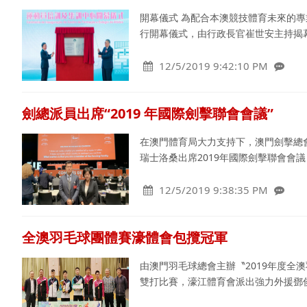
開幕儀式 為配合本澳競技體育未來的專
行開幕儀式，由行政長官崔世安主持揭
12/5/2019 9:42:10 PM
劍總派員出席“2019 年國際劍擊聯會會議”
在澳門體育局大力支持下，澳門劍擊總會
瑞士洛桑出席2019年國際劍擊聯會會議
12/5/2019 9:38:35 PM
全澳羽毛球團體賽濠體會包攬冠軍
由澳門羽毛球總會主辦〝2019年度全
雙打比賽，濠江體育會派出強力外援鄧