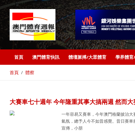
首頁
澳門體育快訊
體壇脈搏/大眾體育
學界體育
首頁
體察
大賽車七十週年 今年隆重其事大搞兩週 然而大
一年容易又賽車，今年澳門格蘭披治大
氣氛，總予人今不如昔感覺。昔日賽車
宣傳，小朋