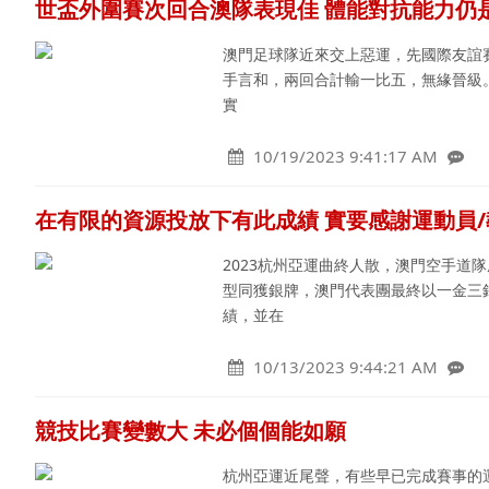
世盃外圍賽次回合澳隊表現佳 體能對抗能力仍
澳門足球隊近來交上惡運，先國際友誼賽
手言和，兩回合計輸一比五，無緣晉級
實
10/19/2023 9:41:17 AM
在有限的資源投放下有此成績 實要感謝運動員/
2023杭州亞運曲終人散，澳門空手道
型同獲銀牌，澳門代表團最終以一金三
績，並在
10/13/2023 9:44:21 AM
競技比賽變數大 未必個個能如願
杭州亞運近尾聲，有些早已完成賽事的