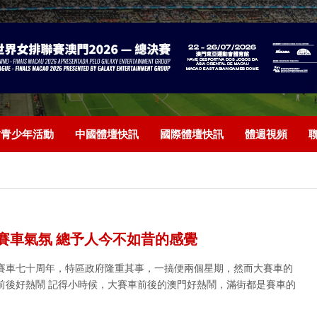
/青少年活動
中國體壇快訊
國際體壇快訊
體週視頻
賽車氣氛 總予人今不如昔的感覺
賽車七十周年，特區政府隆重其事，一搞便兩個星期，然而大賽車的
前後好熱鬧 記得小時候，大賽車前後的澳門好熱鬧，滿街都是賽車的