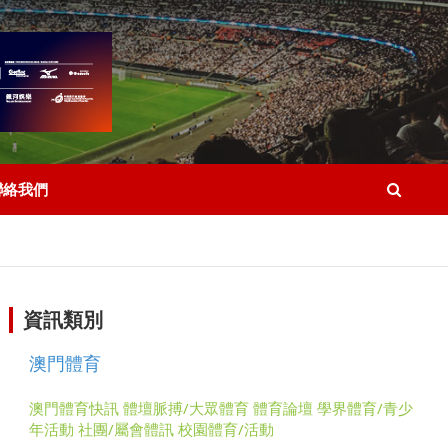
聯絡我們
資訊類別
澳門體育
澳門體育快訊
體壇脈搏/大眾體育
體育論壇
學界體育/青少
年活動
社團/屬會體訊
校園體育/活動