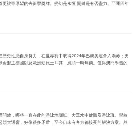
道更被寄厚望的去衝擊獎牌。變幻是永恆 關鍵是有否盡力。亞運四年
歷史性憑自身努力，在世界賽中取得2024年巴黎奧運會入場券；男
界盃盟主德國以及歐洲勁旅土耳其，風頭一時無俩。值得澳門學習的
面開放，哪些一直在此的游泳培訓班、大眾水中健體及游泳班、學校
起頗大迴響，好像很多矛盾，至今仍未有各方都接受的解決方案。然