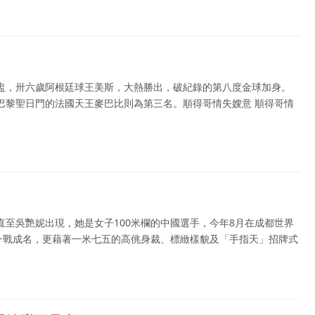
盅，卅六歲阿根廷球王美斯，大熱勝出，破紀錄的第八度金球加身。
巴黎聖日門的法國天王麥巴比則為第三名。順得哥情失嫂意 順得哥情
至吳艷妮出現，她是女子100米欄的中國選手，今年8月在成都世界
，一戰成名，更藉著一米七五的高佻身裁、標緻樣貌及「手指天」招牌式