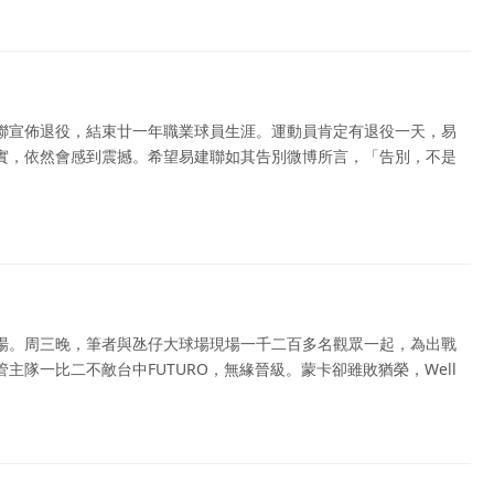
聯宣佈退役，結束廿一年職業球員生涯。運動員肯定有退役一天，易
實，依然會感到震撼。希望易建聯如其告別微博所言，「告別，不是
場。周三晚，筆者與氹仔大球場現場一千二百多名觀眾一起，為出戰
主隊一比二不敵台中FUTURO，無緣晉級。蒙卡卻雖敗猶榮，Well