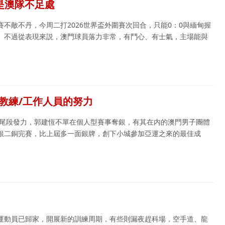
是澳隊不足處
不敵不丹，今周二打2026世界盃外圍賽次回合，只能0：0與緬甸握
。不過從表現來説，澳門球員落力非常，有鬥心、有士氣，主場能與
教練/工作人員的努力
隊尾段發力，郭建恆不單在個人型賽事奪銀，有其在内的澳門男子團體
銀二銅完賽，比上屆多一面銀牌，創下小城參加亞運之來的最佳成
運動員已歸家，開展新的訓練周期，有些則漏夜趕科場，空手道、龍