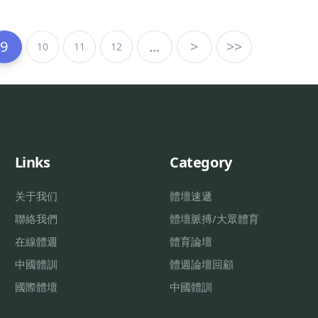
9
...
>
>>
10
11
12
Links
Category
关于我们
體壇速遞
聯絡我們
體壇脈搏/大眾體育
在線體週
體育論壇
中國體訓
體週論壇回顧
國際體壇
中國體訓