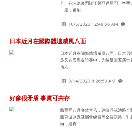
舟、花泳為澳門隊守著亞運尾門，空手
一度，參加
10/6/2023 12:48:56 AM
日本近月在國際體壇威風八面
日本近月在國際體壇威風八面，日本男籃
足又在國際友誼賽中，先後擊敗五屆世
地方
9/14/2023 8:26:59 AM
好像很矛盾 事實可共存
體育局八月突然宣佈，蓮峰游泳池將全
體育游泳課及屬會練習等全要讓路，引
而，這真